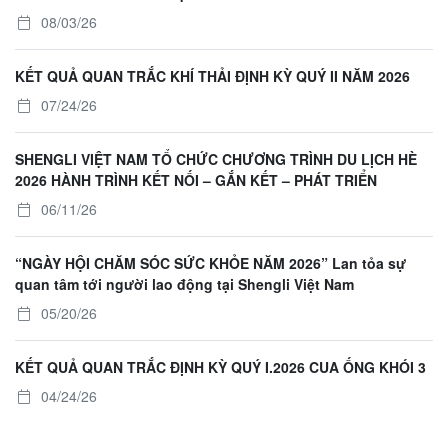
08/03/26
KẾT QUẢ QUAN TRẮC KHÍ THẢI ĐỊNH KỲ QUÝ II NĂM 2026
07/24/26
SHENGLI VIỆT NAM TỔ CHỨC CHƯƠNG TRÌNH DU LỊCH HÈ
2026 HÀNH TRÌNH KẾT NỐI – GẮN KẾT – PHÁT TRIỂN
06/11/26
“NGÀY HỘI CHĂM SÓC SỨC KHỎE NĂM 2026” Lan tỏa sự
quan tâm tới người lao động tại Shengli Việt Nam
05/20/26
KẾT QUẢ QUAN TRẮC ĐỊNH KỲ QUÝ I.2026 CUA ỐNG KHÓI 3
04/24/26