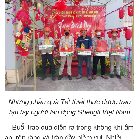
Những phần quà Tết thiết thực đ
ư
ợc trao
tận tay ng
ư
ời lao động Shengli Việt Nam
Buổi trao quà diễn ra trong không khí ấm
áp, rộn ràng và tràn đầy niềm vui. Nhiều